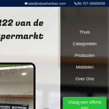
sale@sdyashenbao.com
86-757-26606098
R22 van de
Supermarkt
Thuis
Categorieën
Producten
Middelen
Over Ons
Vraag een offerte
aan