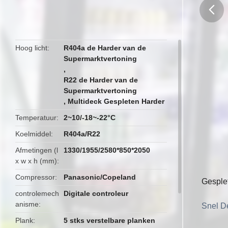
butto
Hoog licht
R404a de Harder van de
Supermarktvertoning
,
R22 de Harder van de
Supermarktvertoning
,
Multideck Gespleten Harder
Temperatuur
2~10/-18~-22°C
Koelmiddel
R404a/R22
Afmetingen (l
1330/1955/2580*850*2050
x w x h (mm)
Compressor
Panasonic/Copeland
Gesple
controlemech
Digitale controleur
anisme
Snel De
Plank
5 stks verstelbare planken