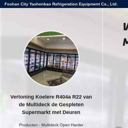
Foshan City Yashenbao Refrigeration Equipment Co., Ltd.
V
Vertoning Koelere R404a R22 van
de Multideck de Gespleten
Supermarkt met Deuren
Producten
-
Multideck Open Harder