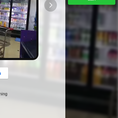
button
u
ning