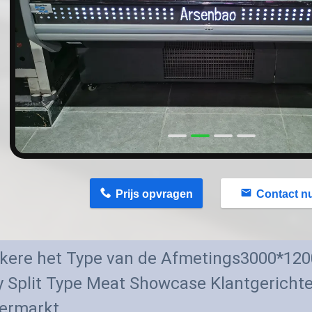
n
Prijs opvragen
Contact n
kere het Type van de Afmetings3000*120
y Split Type Meat Showcase Klantgerichte
ermarkt