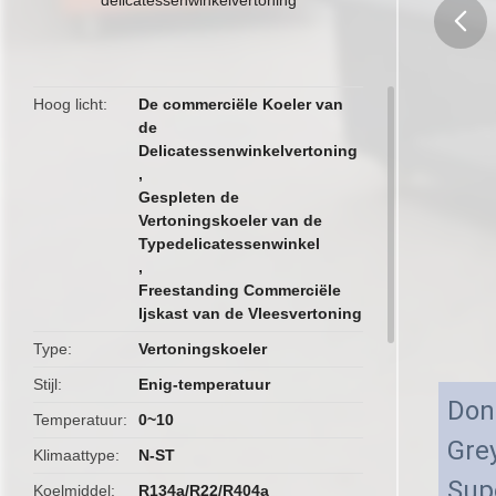
butto
Hoog licht
De commerciële Koeler van
de
Delicatessenwinkelvertoning
,
Gespleten de
Vertoningskoeler van de
Typedelicatessenwinkel
,
Freestanding Commerciële
Ijskast van de Vleesvertoning
Type
Vertoningskoeler
Stijl
Enig-temperatuur
Don
Temperatuur
0~10
Gre
Klimaattype
N-ST
Sup
Koelmiddel
R134a/R22/R404a