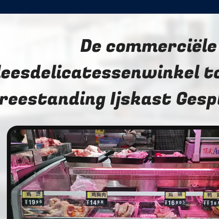
De commerciële
leesdelicatessenwinkel t
reestanding Ijskast Gesp