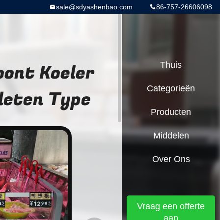
sale@sdyashenbao.com
86-757-26606098
oont Koeler
Thuis
Categorieën
leten Type
Producten
Middelen
Over Ons
Vraag een offerte
aan