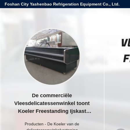
Foshan City Yashenbao Refrigeration Equipment Co., Ltd.
V
F
De commerciële
Vleesdelicatessenwinkel toont
Koeler Freestanding Ijskast
Gespleten Type
Producten
-
De Koeler van de
delicatessenwinkelvertoning