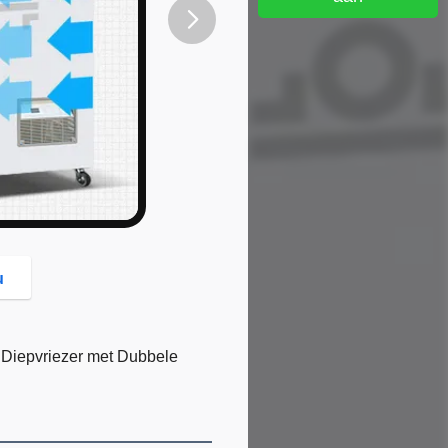
button
u
 Diepvriezer met Dubbele