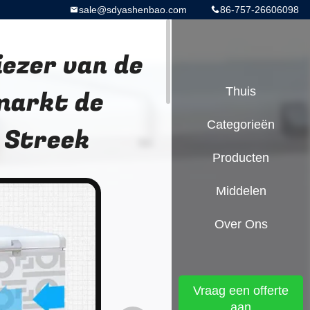
sale@sdyashenbao.com
86-757-26606098
iezer van de
markt de
Thuis
Categorieën
 Streek
Producten
Middelen
Over Ons
Vraag een offerte
aan