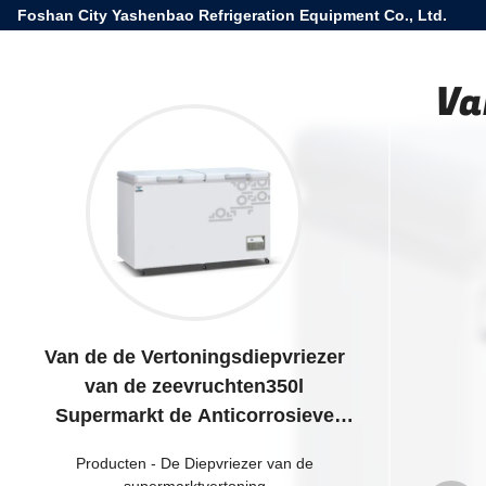
Foshan City Yashenbao Refrigeration Equipment Co., Ltd.
Va
Van de de Vertoningsdiepvriezer
van de zeevruchten350l
Supermarkt de Anticorrosieve
Dubbele Streek
Producten
-
De Diepvriezer van de
supermarktvertoning