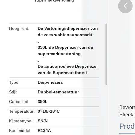
butto
Hoog licht
De Vertoningsdiepvriezer van
de zeevruchtensupermarkt
,
350L de Diepvriezer van de
supermarktvertoning
,
De anticorrosieve Diepvriezer
van de Supermarktborst
Type
Diepvriezers
Stijl
Dubbel-temperatuur
Capaciteit
350L
Bevror
Temperatuur
0~10/-18°C
Streek
Klimaattype
SN/N
Prod
Koelmiddel
R134A