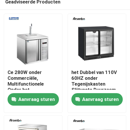
Geadviseerde Producten
Ce 280W onder
het Dubbel van 110V
Commerciële,
60HZ onder
Multifunctionele
Tegenijskasten
Onder het
Slijtvaste Duurzaam
Huis
Kabinetsdiepvriezer
Aanvraag sturen
Aanvraag sturen
van de Bankkoelkast
Producten
Ongeveer ons